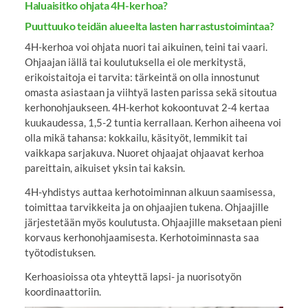
Haluaisitko ohjata 4H-kerhoa?
Puuttuuko teidän alueelta lasten harrastustoimintaa?
4H-kerhoa voi ohjata nuori tai aikuinen, teini tai vaari.
Ohjaajan iällä tai koulutuksella ei ole merkitystä,
erikoistaitoja ei tarvita: tärkeintä on olla innostunut
omasta asiastaan ja viihtyä lasten parissa sekä sitoutua
kerhonohjaukseen. 4H-kerhot kokoontuvat 2-4 kertaa
kuukaudessa, 1,5-2 tuntia kerrallaan. Kerhon aiheena voi
olla mikä tahansa: kokkailu, käsityöt, lemmikit tai
vaikkapa sarjakuva. Nuoret ohjaajat ohjaavat kerhoa
pareittain, aikuiset yksin tai kaksin.
4H-yhdistys auttaa kerhotoiminnan alkuun saamisessa,
toimittaa tarvikkeita ja on ohjaajien tukena. Ohjaajille
järjestetään myös koulutusta. Ohjaajille maksetaan pieni
korvaus kerhonohjaamisesta. Kerhotoiminnasta saa
työtodistuksen.
Kerhoasioissa ota yhteyttä lapsi- ja nuorisotyön
koordinaattoriin.