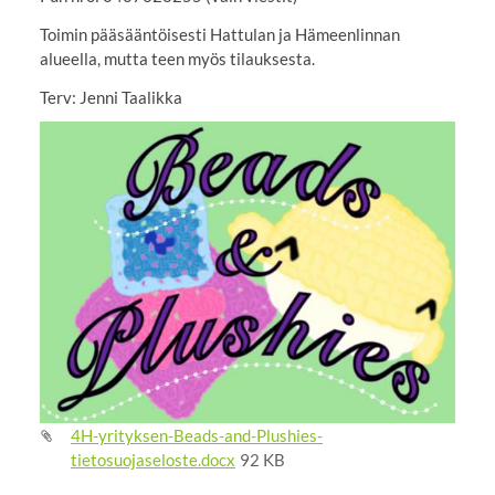
Toimin pääsääntöisesti Hattulan ja Hämeenlinnan
alueella, mutta teen myös tilauksesta.
Terv: Jenni Taalikka
4H-yrityksen-Beads-and-Plushies-
tietosuojaseloste.docx
92 KB