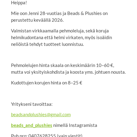
Heippa!
Mie oon Jenni 28-vuotias ja Beads & Plushies on
perustettu keväällä 2026.
Valmistan virkkaamalla pehmoleluja, sekä koruja
helmikudontana että helmi virkaten, myös isoäidin
neliöistä tehdyt tuotteet luonnistuu.
Pehmolelujen hinta skaala on keskimäärin 10–60 €,
mutta voi yksityiskohdista ja koosta yms. johtuen nousta.
Kudottujen korujen hinta on 8–25 €
Yritykseni tavoittaa:
beadsandplushies@gmail.com
beads_and_plushies
nimellä Instagramista
Puh nro: 0407628255 (vain viestit)